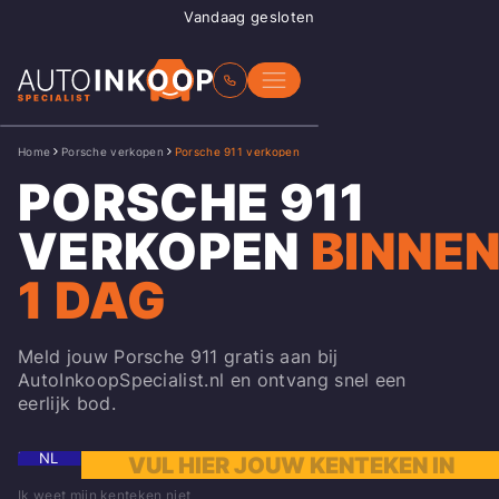
Vandaag gesloten
Home
Porsche verkopen
Porsche 911 verkopen
PORSCHE 911
VERKOPEN
BINNE
1 DAG
Meld jouw Porsche 911 gratis aan bij
AutoInkoopSpecialist.nl en ontvang snel een
eerlijk bod.
NL
Ik weet mijn kenteken niet