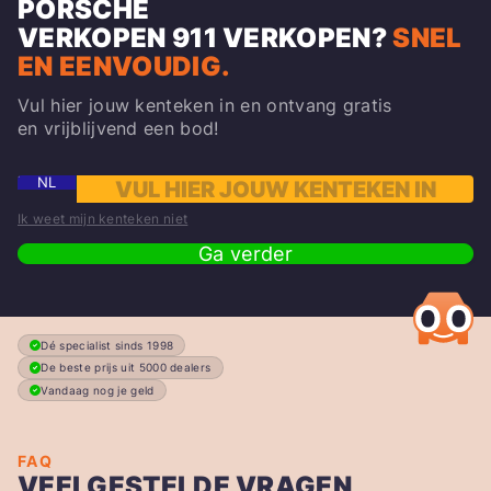
PORSCHE
VERKOPEN
911
VERKOPEN?
SNEL
EN EENVOUDIG.
Vul hier jouw kenteken in en ontvang gratis
en vrijblijvend een bod!
NL
Ik weet mijn kenteken niet
Ga verder
Dé specialist sinds 1998
De beste prijs uit 5000 dealers
Vandaag nog je geld
FAQ
VEELGESTELDE VRAGEN