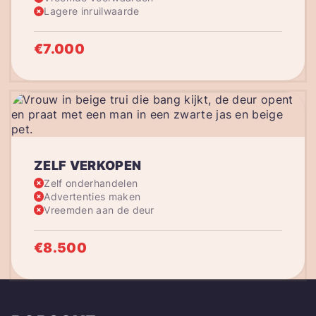
Lagere inruilwaarde
€7.000
ZELF VERKOPEN
Zelf onderhandelen
Advertenties maken
Vreemden aan de deur
€8.500