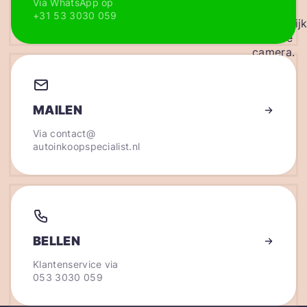
Via WhatsApp op
+31 53 3030 059
MAILEN
Via
contact@
autoinkoopspecialist.nl
BELLEN
Klantenservice via
053 3030 059