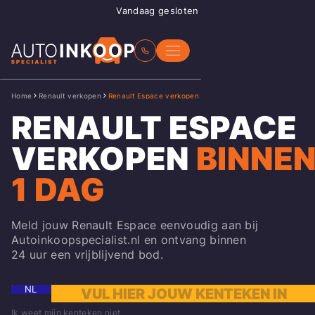
Vandaag gesloten
Home
Renault verkopen
Renault Espace verkopen
RENAULT ESPACE
VERKOPEN
BINNE
1 DAG
Meld jouw Renault Espace eenvoudig aan bij
Autoinkoopspecialist.nl en ontvang binnen
24 uur een vrijblijvend bod.
NL
Ik weet mijn kenteken niet