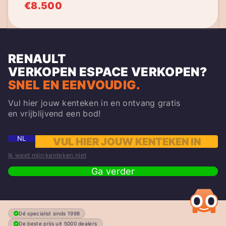
€8.500
RENAULT
VERKOPEN
ESPACE
VERKOPEN?
SNEL EN EENVOUDIG.
Vul hier jouw kenteken in en ontvang gratis
en vrijblijvend een bod!
NL
Ik weet mijn kenteken niet
Ga verder
Dé specialist sinds 1998
De beste prijs uit 5000 dealers