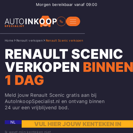
Morgen bereikbaar vanaf 09:00
Home
Renault verkopen
Renault Scenic verkopen
RENAULT SCENIC
VERKOPEN
BINNE
1 DAG
Meld jouw Renault Scenic gratis aan bij
AutoInkoopSpecialist.nl en ontvang binnen
24 uur een vrijblijvend bod.
NL
Ik weet mijn kenteken niet