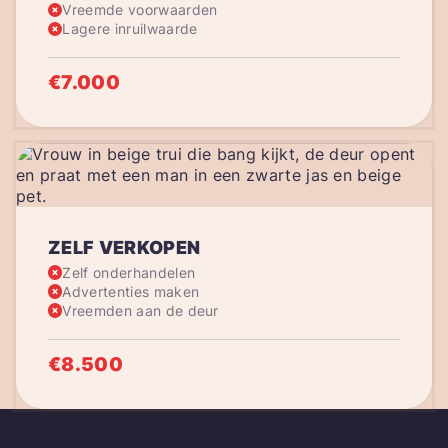
Vreemde voorwaarden
Lagere inruilwaarde
€7.000
ZELF VERKOPEN
Zelf onderhandelen
Advertenties maken
Vreemden aan de deur
€8.500