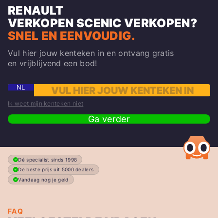
RENAULT
VERKOPEN
SCENIC
VERKOPEN?
SNEL EN EENVOUDIG.
Vul hier jouw kenteken in en ontvang gratis
en vrijblijvend een bod!
NL
Ik weet mijn kenteken niet
Ga verder
Dé specialist sinds 1998
De beste prijs uit 5000 dealers
Vandaag nog je geld
FAQ