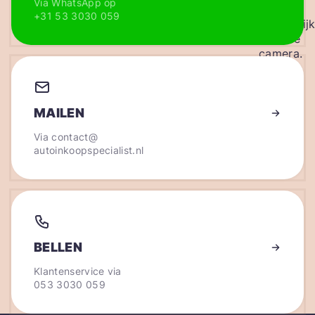
Via WhatsApp op
+31 53 3030 059
MAILEN
Via
contact@
autoinkoopspecialist.nl
BELLEN
Klantenservice via
053 3030 059