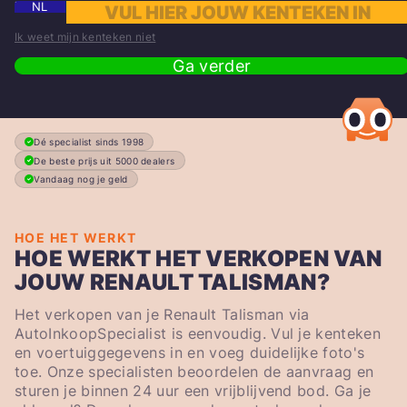
NL
Ik weet mijn kenteken niet
Ga verder
Dé specialist sinds 1998
De beste prijs uit 5000 dealers
Vandaag nog je geld
HOE HET WERKT
HOE WERKT HET VERKOPEN VAN
JOUW RENAULT TALISMAN?
Het verkopen van je Renault Talisman via
AutoInkoopSpecialist is eenvoudig. Vul je kenteken
en voertuiggegevens in en voeg duidelijke foto's
toe. Onze specialisten beoordelen de aanvraag en
sturen je binnen 24 uur een vrijblijvend bod. Ga je