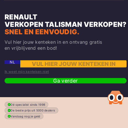
RENAULT
VERKOPEN
TALISMAN
VERKOPEN?
SNEL EN EENVOUDIG.
Vul hier jouw kenteken in en ontvang gratis
en vrijblijvend een bod!
NL
Ik weet mijn kenteken niet
Ga verder
Dé specialist sinds 1998
De beste prijs uit 5000 dealers
Vandaag nog je geld