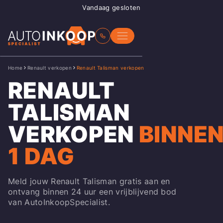
Vandaag gesloten
Home
Renault verkopen
Renault Talisman verkopen
RENAULT
TALISMAN
VERKOPEN
BINNE
1 DAG
Meld jouw Renault Talisman gratis aan en
ontvang binnen 24 uur een vrijblijvend bod
van AutoInkoopSpecialist.