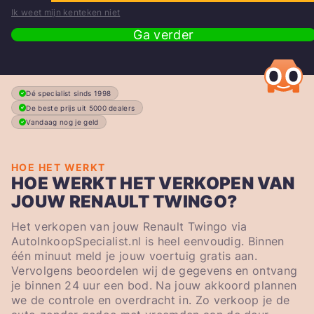
Ik weet mijn kenteken niet
Ga verder
Dé specialist sinds 1998
De beste prijs uit 5000 dealers
Vandaag nog je geld
HOE HET WERKT
HOE WERKT HET VERKOPEN VAN
JOUW RENAULT TWINGO?
Het verkopen van jouw Renault Twingo via
AutoInkoopSpecialist.nl is heel eenvoudig. Binnen
één minuut meld je jouw voertuig gratis aan.
Vervolgens beoordelen wij de gegevens en ontvang
je binnen 24 uur een bod. Na jouw akkoord plannen
we de controle en overdracht in. Zo verkoop je de