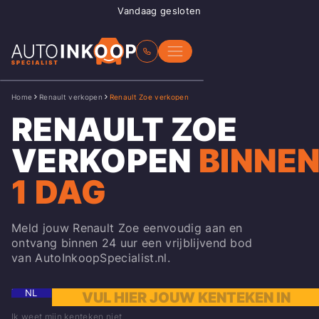
Vandaag gesloten
Home
Renault verkopen
Renault Zoe verkopen
RENAULT ZOE
VERKOPEN
BINNE
1 DAG
Meld jouw Renault Zoe eenvoudig aan en
ontvang binnen 24 uur een vrijblijvend bod
van AutoInkoopSpecialist.nl.
NL
Ik weet mijn kenteken niet