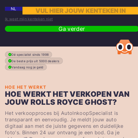
NL
Ik weet mijn kenteken niet
Ga verder
Dé specialist sinds 1998
De beste prijs uit 5000 dealers
Vandaag nog je geld
HOE HET WERKT
HOE WERKT HET VERKOPEN VAN
JOUW ROLLS ROYCE GHOST?
Het verkoopproces bij AutoInkoopSpecialist is
transparant en eenvoudig. Je meldt jouw auto
digitaal aan met de juiste gegevens en duidelijke
foto's. Binnen 24 uur ontvang je een bod. Ga je