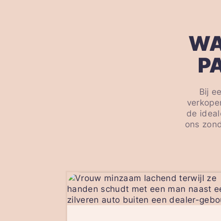
WA
P
Bij e
verkope
de ideal
ons zond