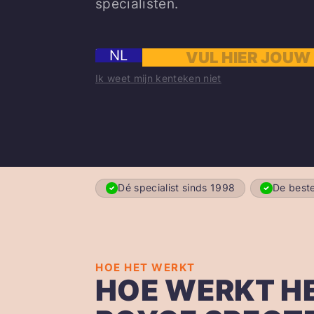
specialisten.
NL
Ik weet mijn kenteken niet
Dé specialist sinds 1998
De beste
HOE HET WERKT
HOE WERKT HE