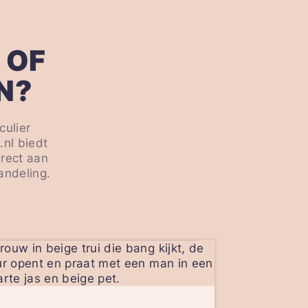
 OF
N?
culier
nl biedt
irect aan
andeling.