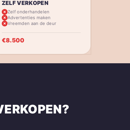
ZELF VERKOPEN
Zelf onderhandelen
Advertenties maken
Vreemden aan de deur
€8.500
VERKOPEN?