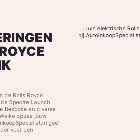
ERINGEN
 ROYCE
IK
an de Rolls Royce
 de Spectre Launch
re Bespoke en diverse
 Welke opties jouw
InkoopSpecialist.nl geef
door voor een