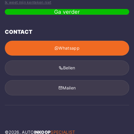
Ik weet mijn kenteken niet
Ga verder
CONTACT
Whatsapp
Bellen
Mailen
©
2026
, AUTO
INKOOP
SPECIALIST