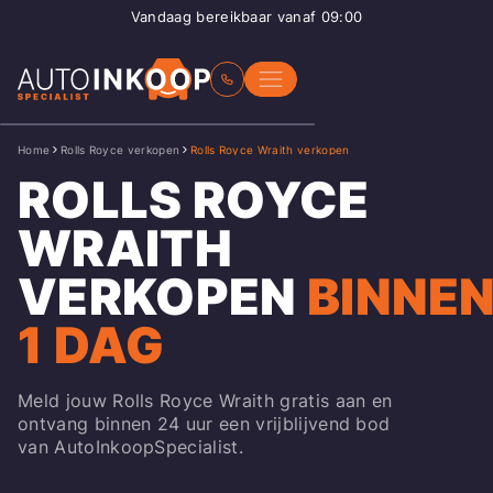
Vandaag bereikbaar vanaf 09:00
Home
Rolls Royce verkopen
Rolls Royce Wraith verkopen
ROLLS ROYCE
WRAITH
VERKOPEN
BINNE
1 DAG
Meld jouw Rolls Royce Wraith gratis aan en
ontvang binnen 24 uur een vrijblijvend bod
van AutoInkoopSpecialist.