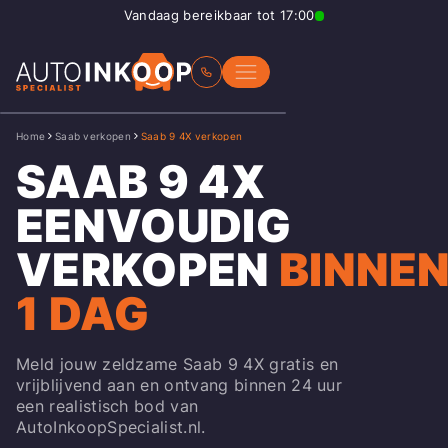
Vandaag bereikbaar tot 17:00
Home
Saab verkopen
Saab 9 4X verkopen
SAAB 9 4X
EENVOUDIG
VERKOPEN
BINNE
1 DAG
Meld jouw zeldzame Saab 9 4X gratis en
vrijblijvend aan en ontvang binnen 24 uur
een realistisch bod van
AutoInkoopSpecialist.nl.