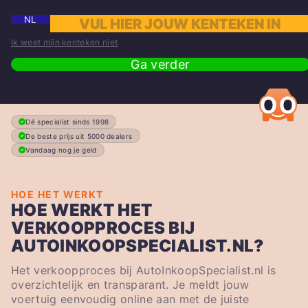
NL
Ik weet mijn kenteken niet
Ga verder
Dé specialist sinds 1998
De beste prijs uit 5000 dealers
Vandaag nog je geld
HOE HET WERKT
HOE WERKT HET
VERKOOPPROCES BIJ
AUTOINKOOPSPECIALIST.NL?
Het verkoopproces bij AutoInkoopSpecialist.nl is
overzichtelijk en transparant. Je meldt jouw
voertuig eenvoudig online aan met de juiste