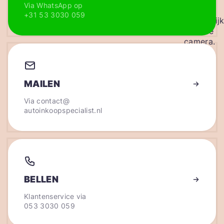
Via WhatsApp op
+31 53 3030 059
MAILEN
Via
contact@
autoinkoopspecialist.nl
BELLEN
Klantenservice via
053 3030 059