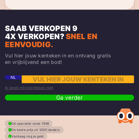
SAAB VERKOPEN
9
4X
VERKOPEN?
SNEL EN
EENVOUDIG.
Vul hier jouw kenteken in en ontvang gratis
en vrijblijvend een bod!
NL
Ik weet mijn kenteken niet
Ga verder
Dé specialist sinds 1998
De beste prijs uit 5000 dealers
Vandaag nog je geld