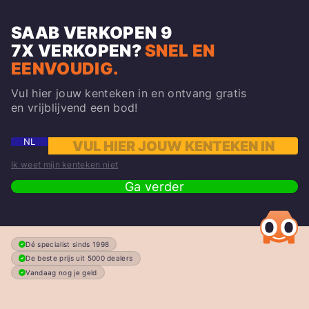
SAAB VERKOPEN
9
7X
VERKOPEN?
SNEL EN
EENVOUDIG.
Vul hier jouw kenteken in en ontvang gratis
en vrijblijvend een bod!
NL
Ik weet mijn kenteken niet
Ga verder
Dé specialist sinds 1998
De beste prijs uit 5000 dealers
Vandaag nog je geld