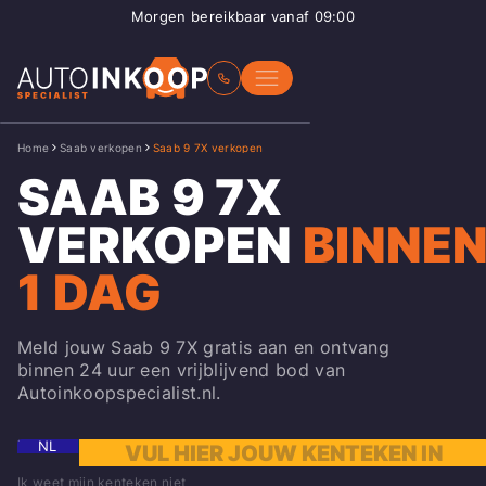
Morgen bereikbaar vanaf 09:00
Home
Saab verkopen
Saab 9 7X verkopen
SAAB 9 7X
VERKOPEN
BINNE
1 DAG
Meld jouw Saab 9 7X gratis aan en ontvang
binnen 24 uur een vrijblijvend bod van
Autoinkoopspecialist.nl.
NL
Ik weet mijn kenteken niet