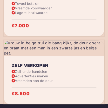
Teveel betalen
Vreemde voorwaarden
Lagere inruilwaarde
€7.000
ZELF VERKOPEN
Zelf onderhandelen
Advertenties maken
Vreemden aan de deur
€8.500