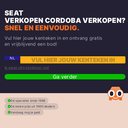
SEAT
VERKOPEN
CORDOBA
VERKOPEN?
SNEL EN EENVOUDIG.
Vul hier jouw kenteken in en ontvang gratis
en vrijblijvend een bod!
NL
Ik weet mijn kenteken niet
Ga verder
Dé specialist sinds 1998
De beste prijs uit 5000 dealers
Vandaag nog je geld