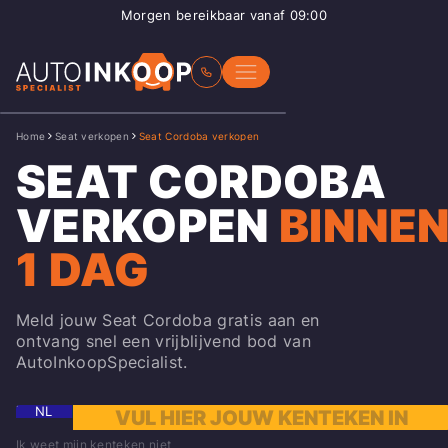
Morgen bereikbaar vanaf 09:00
Home
Seat verkopen
Seat Cordoba verkopen
SEAT CORDOBA
VERKOPEN
BINNE
1 DAG
Meld jouw Seat Cordoba gratis aan en
ontvang snel een vrijblijvend bod van
AutoInkoopSpecialist.
NL
Ik weet mijn kenteken niet