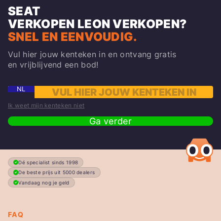
SEAT
VERKOPEN
LEON
VERKOPEN?
SNEL EN EENVOUDIG.
Vul hier jouw kenteken in en ontvang gratis
en vrijblijvend een bod!
NL
Ik weet mijn kenteken niet
Ga verder
Dé specialist sinds 1998
De beste prijs uit 5000 dealers
Vandaag nog je geld
FAQ