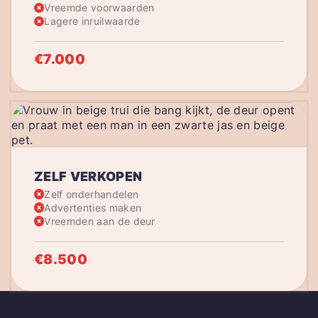
Vreemde voorwaarden
Lagere inruilwaarde
€7.000
ZELF VERKOPEN
Zelf onderhandelen
Advertenties maken
Vreemden aan de deur
€8.500