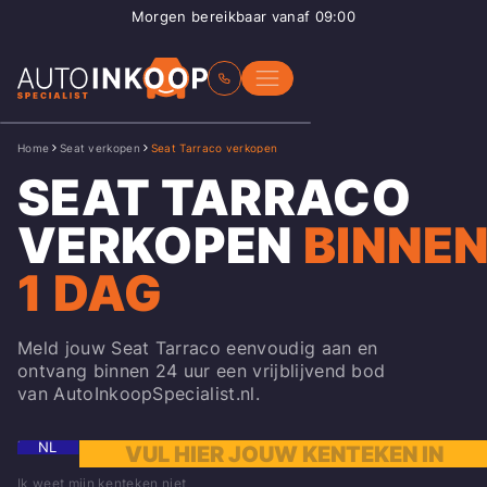
Morgen bereikbaar vanaf 09:00
Home
Seat verkopen
Seat Tarraco verkopen
SEAT TARRACO
VERKOPEN
BINNE
1 DAG
Meld jouw Seat Tarraco eenvoudig aan en
ontvang binnen 24 uur een vrijblijvend bod
van AutoInkoopSpecialist.nl.
NL
Ik weet mijn kenteken niet