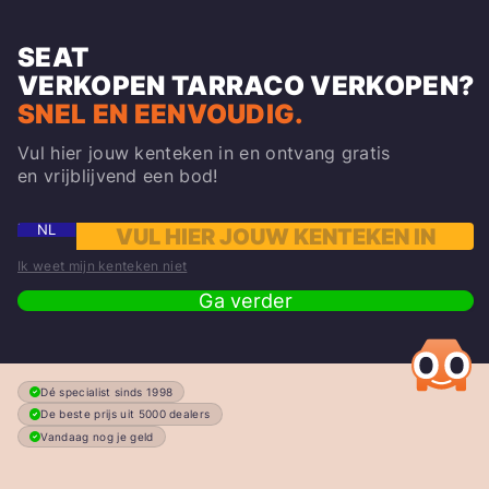
SEAT
VERKOPEN
TARRACO
VERKOPEN?
SNEL EN EENVOUDIG.
Vul hier jouw kenteken in en ontvang gratis
en vrijblijvend een bod!
NL
Ik weet mijn kenteken niet
Ga verder
Dé specialist sinds 1998
De beste prijs uit 5000 dealers
Vandaag nog je geld