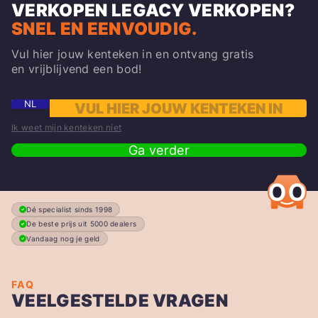
VERKOPEN
LEGACY
VERKOPEN?
SNEL EN EENVOUDIG.
Vul hier jouw kenteken in en ontvang gratis
en vrijblijvend een bod!
NL
Ik weet mijn kenteken niet
Ga verder
Dé specialist sinds 1998
De beste prijs uit 5000 dealers
Vandaag nog je geld
FAQ
VEELGESTELDE VRAGEN