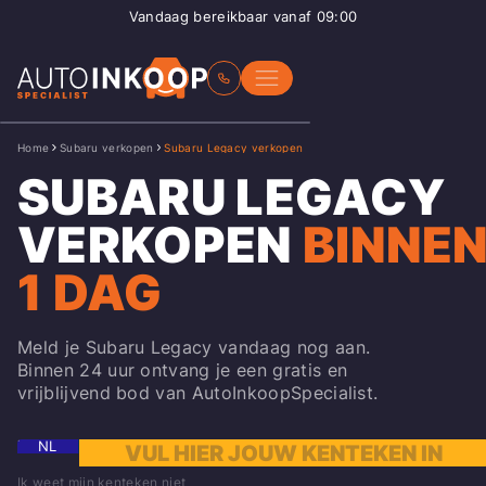
Vandaag bereikbaar vanaf 09:00
Home
Subaru verkopen
Subaru Legacy verkopen
SUBARU LEGACY
VERKOPEN
BINNE
1 DAG
Meld je Subaru Legacy vandaag nog aan.
Binnen 24 uur ontvang je een gratis en
vrijblijvend bod van AutoInkoopSpecialist.
NL
Ik weet mijn kenteken niet