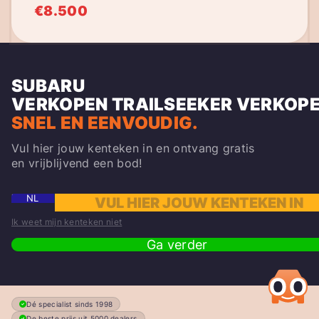
€8.500
SUBARU
VERKOPEN
TRAILSEEKER
VERKOPE
SNEL EN EENVOUDIG.
Vul hier jouw kenteken in en ontvang gratis
en vrijblijvend een bod!
NL
Ik weet mijn kenteken niet
Ga verder
Dé specialist sinds 1998
De beste prijs uit 5000 dealers