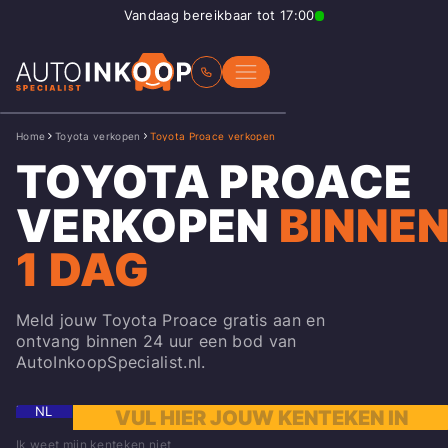
Vandaag bereikbaar tot 17:00
Home
Toyota verkopen
Toyota Proace verkopen
TOYOTA PROACE
VERKOPEN
BINNE
1 DAG
Meld jouw Toyota Proace gratis aan en
ontvang binnen 24 uur een bod van
AutoInkoopSpecialist.nl.
NL
Ik weet mijn kenteken niet