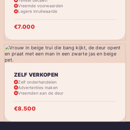
Teveel betalen
Vreemde voorwaarden
Lagere inruilwaarde
€7.000
ZELF VERKOPEN
Zelf onderhandelen
Advertenties maken
Vreemden aan de deur
€8.500