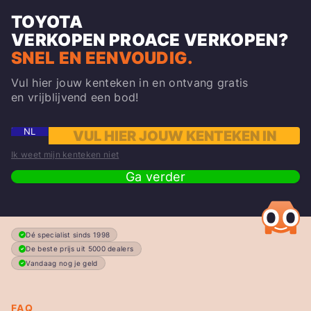
TOYOTA
VERKOPEN
PROACE
VERKOPEN?
SNEL EN EENVOUDIG.
Vul hier jouw kenteken in en ontvang gratis
en vrijblijvend een bod!
NL
Ik weet mijn kenteken niet
Ga verder
Dé specialist sinds 1998
De beste prijs uit 5000 dealers
Vandaag nog je geld
FAQ